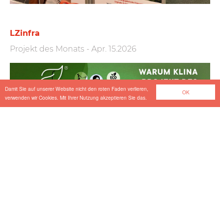
LZinfra
Projekt des Monats
-
Apr. 15.2026
Damit Sie auf unserer Website nicht den roten Faden verlieren,
OK
verwenden wir Cookies. Mit Ihrer Nutzung akzeptieren Sie das.
Karawankentunnel
Projekt des Monats
-
Apr. 01.2026