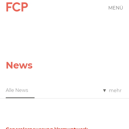
Direkt
MENÜ
FCP
zum
Inhalt
Hauptnavigation
rotes
Logo
News
FCP
Alle News
mehr
News
Filter