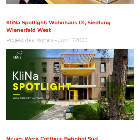
KliNa Spotlight: Wohnhaus D1, Siedlung
Wienerfeld West
Projekt des Monats
-
Juni 17.2026
Neues Werk Cottbus: Bahnhof Süd