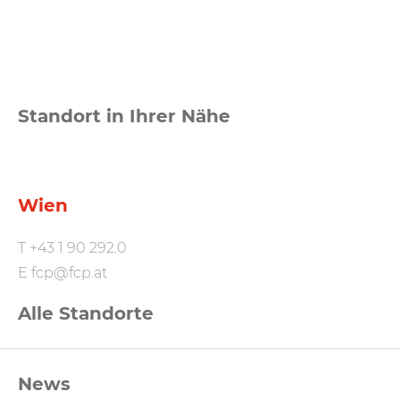
Standort in Ihrer Nähe
Wien
T
+43 1 90 292.0
E
fcp@fcp.at
Alle Standorte
FCP
News
Footernavigation