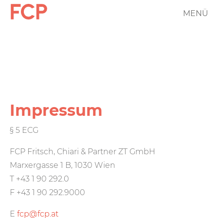
Direkt
MENÜ
FCP
zum
Inhalt
Hauptnavigation
rotes
Logo
Impressum
§ 5 ECG
FCP Fritsch, Chiari & Partner ZT GmbH
Marxergasse 1 B, 1030 Wien
T +43 1 90 292.0
F +43 1 90 292.9000
E
fcp@fcp.at