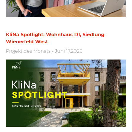
KliNa Spotlight: Wohnhaus D1, Siedlung
Wienerfeld West
Projekt des Monats
-
Juni 17.2026