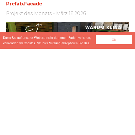
Prefab.Facade
Projekt des Monats
-
März 18.2026
Damit Sie auf unserer Website nicht den roten Faden verlieren,
OK
verwenden wir Cookies. Mit Ihrer Nutzung akzeptieren Sie das.
Mariahilfer Straße 10–18
Projekt des Monats
-
März 02.2026