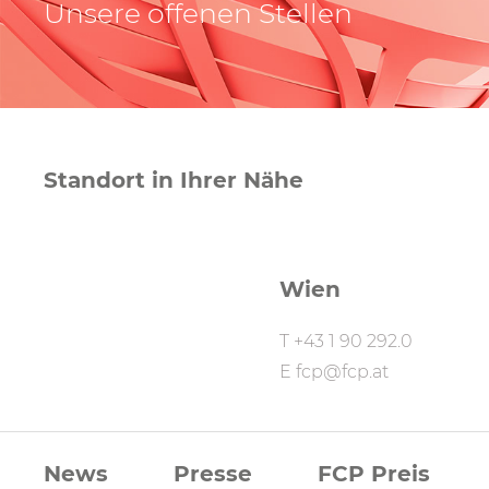
Unsere offenen Stellen
Standort in Ihrer Nähe
Wien
T
+43 1 90 292.0
E
fcp@fcp.at
FCP
News
Presse
FCP Preis