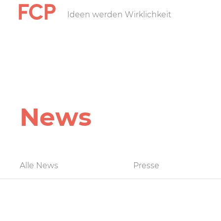
Direkt
Ideen werden Wirklichkeit
FCP
zum
Inhalt
Hauptnavigatio
rotes
Logo
News
FCP
Alle News
Presse
News