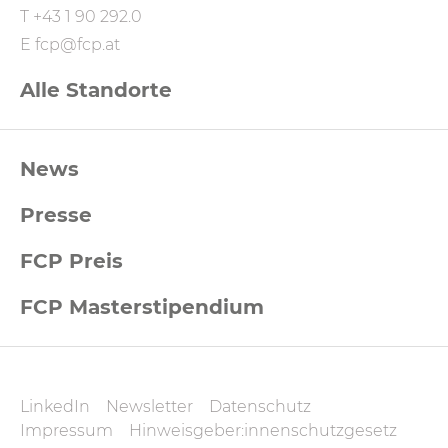
T
+43 1 90 292.0
E
fcp@fcp.at
Alle Standorte
FCP
News
Footernavigation
Presse
FCP Preis
FCP Masterstipendium
FCP
LinkedIn
Newsletter
Datenschutz
Datenschutz
Impressum
Hinweisgeber:innenschutzgesetz