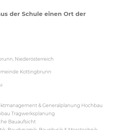
s der Schule einen Ort der
brunn, Niederösterreich
meinde Kottingbrunn
u
ektmanagement & Generalplanung Hochbau
hbau Tragwerksplanung
iche Bauaufsicht
tik, Baudynamik, Bauphysik & Messtechnik