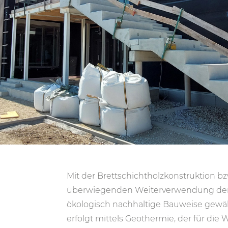
Mit der Brettschichtholzkonstruktion b
überwiegenden Weiterverwendung der
ökologisch nachhaltige Bauweise gewä
erfolgt mittels Geothermie, der für di