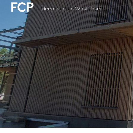
Direkt
Ideen werden Wirklichkeit
FCP
zum
Inhalt
Hauptnavigatio
weißes
Logo