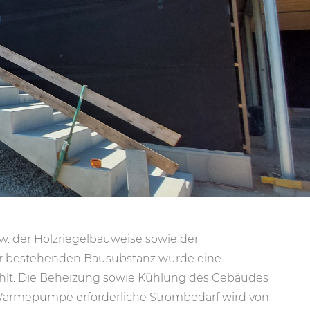
zw. der Holzriegelbauweise sowie der
 bestehenden Bausubstanz wurde eine
hlt. Die Beheizung sowie Kühlung des Gebäudes
e Wärmepumpe erforderliche Strombedarf wird von