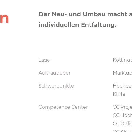
nn
Der Neu- und Umbau macht au
individuellen Entfaltung.
Lage
Kotting
Auftraggeber
Marktge
Schwerpunkte
Hochba
KliNa
Competence Center
CC Proj
CC Hoc
CC Örtl
CC Akus