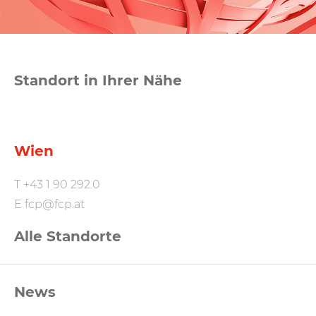
Standort in Ihrer Nähe
Wien
T
+43 1 90 292.0
E
fcp@fcp.at
Alle Standorte
FCP
News
Footernavigation