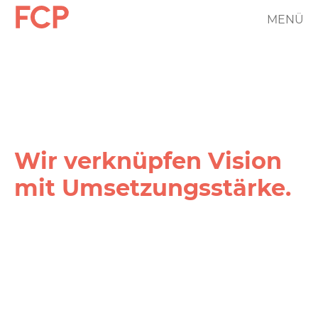
Direkt
MENÜ
FCP
zum
Inhalt
Hauptnavigation
rotes
Logo
Wir verknüpfen Vision
mit Umsetzungs­stärke.
FCP
Projekt
Filter