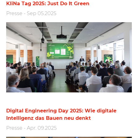
KliNa Tag 2025: Just Do It Green
Presse
-
Sep 05.2025
Digital Engineering Day 2025: Wie digitale
Intelligenz das Bauen neu denkt
Presse
-
Apr. 09.2025