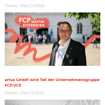
Presse
-
März 24.2026
artus GmbH wird Teil der Unternehmensgruppe
FCP.VCE
Presse
-
März 10.2026