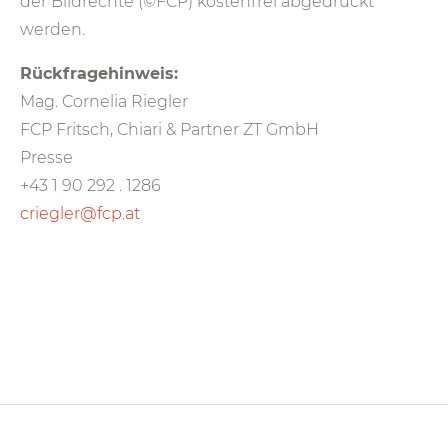
der Bildrechte (©FCP) kostenfrei abgedruckt
werden.
Rückfragehinweis:
Mag. Cornelia Riegler
FCP Fritsch, Chiari & Partner ZT GmbH
Presse
+43 1 90 292 . 1286
criegler@fcp.at