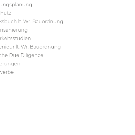
rungsplanung
hutz
sbuch lt. Wr. Bauordnung
nsanierung
keitsstudien
enieur lt. Wr. Bauordnung
che Due Diligence
sierungen
werbe