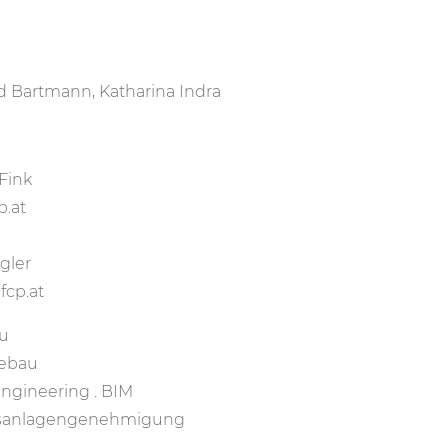
d Bartmann, Katharina Indra
 Fink
p.at
gler
fcp.at
u
iebau
Engineering . BIM
bsanlagengenehmigung