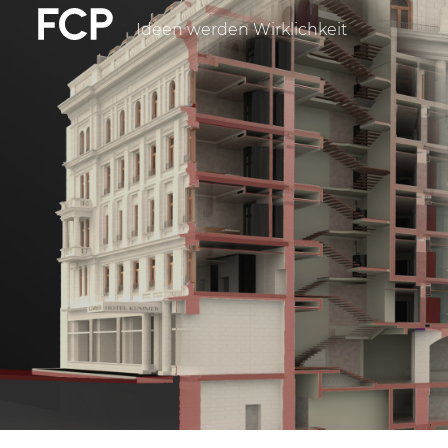
Direkt
Ideen werden Wirklichkeit
FCP
zum
Inhalt
Hauptnavigatio
weißes
Logo