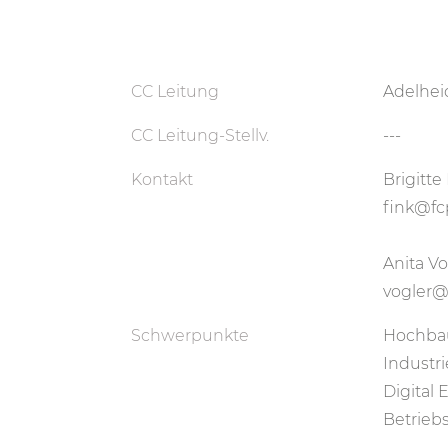
CC Leitung
Adelhei
CC Leitung-Stellv.
---
Kontakt
Brigitte
fink@fc
Anita Vo
vogler@
Schwerpunkte
Hochba
Industr
Digital 
Betrie