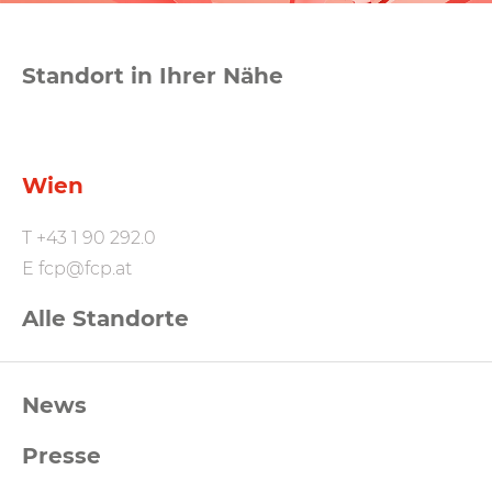
Standort in Ihrer Nähe
Wien
T
+43 1 90 292.0
E
fcp@fcp.at
Alle Standorte
FCP
News
Footernavigation
Presse