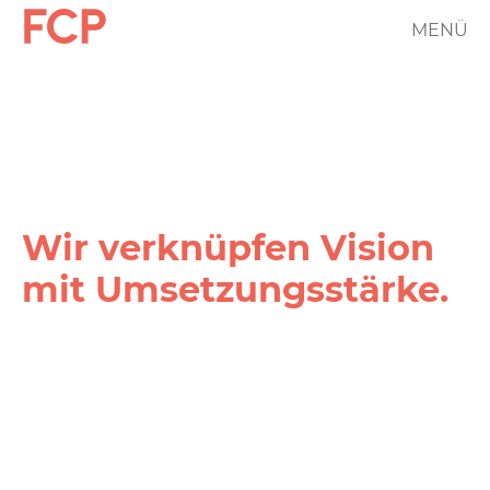
Direkt
MENÜ
FCP
zum
Inhalt
Hauptnavigation
rotes
Logo
Wir verknüpfen Vision
mit Umsetzungs­stärke.
FCP
Projekt
Filter