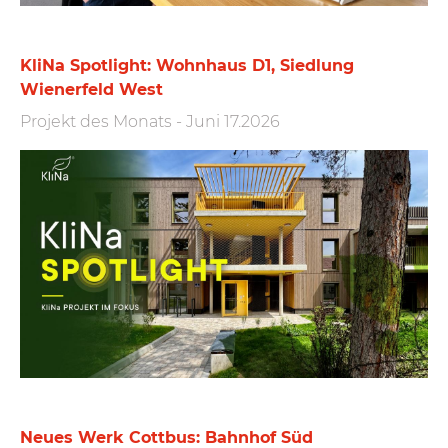
KliNa Spotlight: Wohnhaus D1, Siedlung
Wienerfeld West
Projekt des Monats
-
Juni 17.2026
Neues Werk Cottbus: Bahnhof Süd