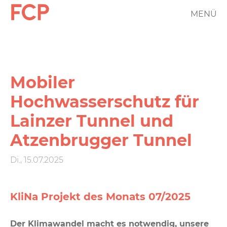
Direkt
MENÜ
FCP
zum
Inhalt
Hauptnavigation
rotes
Logo
Mobiler
Hochwasserschutz für
Lainzer Tunnel und
Atzenbrugger Tunnel
Di., 15.07.2025
KliNa Projekt des Monats 07/2025
Der Klimawandel macht es notwendig, unsere