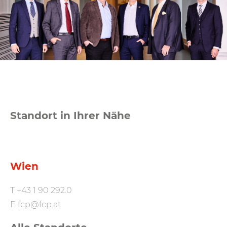
Standort in Ihrer Nähe
Wien
T
+43 1 90 292.0
E
fcp@fcp.at