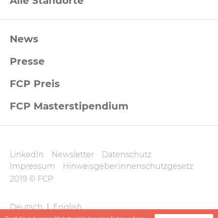
Alle Standorte
FCP
News
Footernavigation
Presse
FCP Preis
FCP Masterstipendium
FCP
LinkedIn
Newsletter
Datenschutz
Datenschutz
Impressum
Hinweisgeber:innenschutzgesetz
und
2019 © FCP
Impressum
FCP
Deutsch
|
English