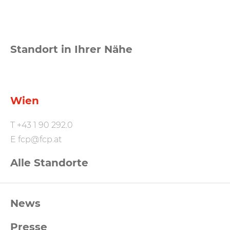
Standort in Ihrer Nähe
Wien
T
+43 1 90 292.0
E
fcp@fcp.at
Alle Standorte
FCP
News
Footernavigation
Presse