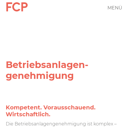
Direkt
MENÜ
FCP
zum
Inhalt
Hauptnavigation
rotes
Logo
Betriebs­anlagen­
genehmigung
Kompetent. Vorausschauend.
Wirtschaftlich.
Die Betriebsanlagengenehmigung ist komplex –