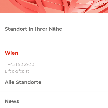
Standort in Ihrer Nähe
Wien
T
+43 1 90 292.0
E
fcp@fcp.at
Alle Standorte
FCP
News
Footernavigation