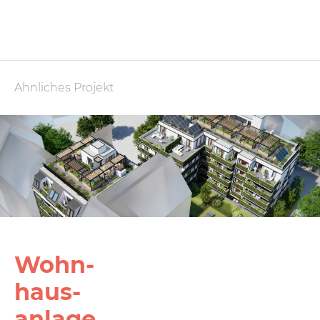
Ähnliches Projekt
Wohn­
haus­
anlage