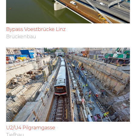
Bypass Voestbrücke Linz
Brückenbau
U2/U4 Pilgramgasse
Tiefbau