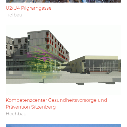
U2/U4 Pilgramgasse
Tiefbau
Kompetenzcenter Gesundheitsvorsorge und
Prävention Sitzenberg
Hochbau