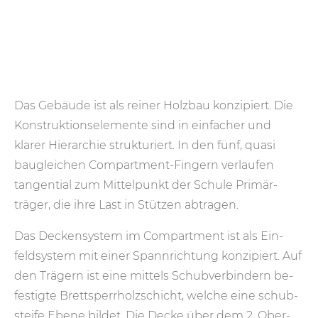
Das Gebäude ist als reiner Holz­bau konzi­piert. Die
Konstruktions­elemente sind in einfacher und
klarer Hie­rar­chie struk­tu­riert. In den fünf, quasi
bau­gleichen Compart­ment-Fingern ver­laufen
tangen­tial zum Mittel­punkt der Schule Primär­
träger, die ihre Last in Stützen abtragen.
Das Deckensystem im Compart­ment ist als Ein­
feld­system mit einer Spann­richtung kon­zi­piert. Auf
den Trägern ist eine mittels Schub­ver­bin­dern be­
fes­tigte Brett­sperr­holz­schicht, welche eine schub­
steife Ebene bildet. Die Decke über dem 2. Ober­