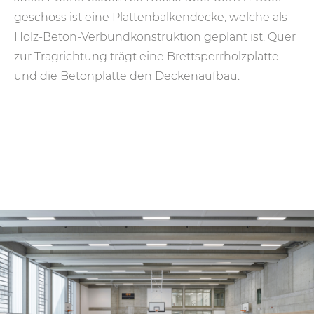
geschoss ist eine Platten­balken­decke, welche als
Holz-Beton-Verbund­kon­struk­tion geplant ist. Quer
zur Trag­rich­tung trägt eine Brett­sperr­holz­platte
und die Beton­platte den Decken­auf­bau.