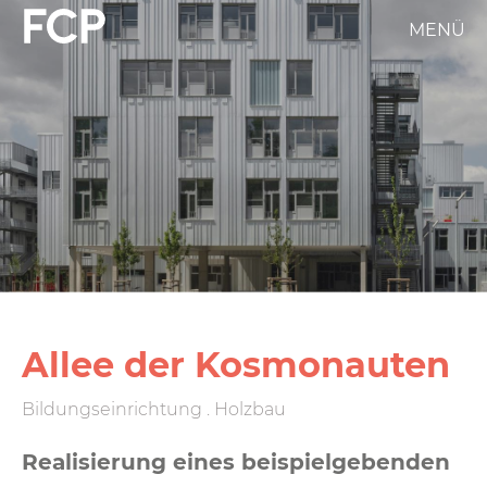
Direkt
MENÜ
FCP
zum
Inhalt
Hauptnavigation
weißes
Logo
Allee der Kosmonauten
Bildungseinrichtung . Holzbau
Realisierung eines beispiel­gebenden