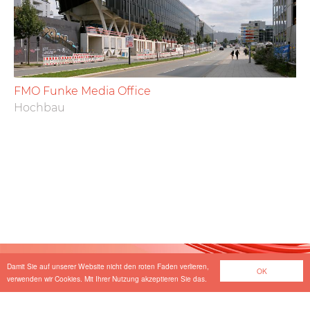
FMO Funke Media Office
Hochbau
Load
More
Damit Sie auf unserer Website nicht den roten Faden verlieren,
OK
verwenden wir Cookies. Mit Ihrer Nutzung akzeptieren Sie das.
Wir suchen Verstärkung