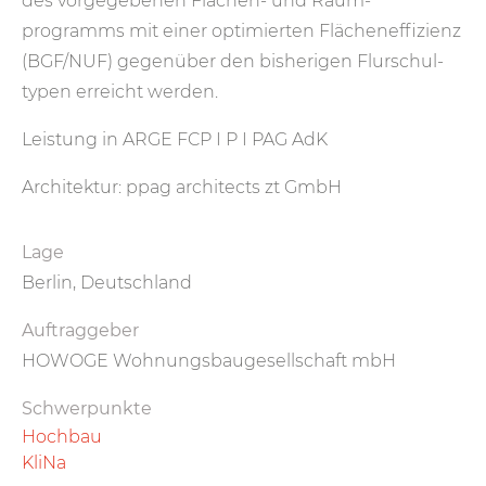
des vor­ge­gebenen Flächen- und Raum­
programms mit einer optimierten Flächen­effizienz
(BGF/NUF) gegen­über den bisherigen Flur­schul­
typen erreicht werden.
Leistung in ARGE FCP I P I PAG AdK
Architektur: ppag architects zt GmbH
Lage
Berlin, Deutschland
Auftraggeber
HOWOGE Wohnungsbaugesellschaft mbH
Schwerpunkte
Hochbau
KliNa