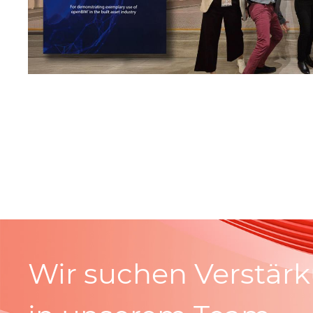
Load
More
Wir suchen Verstär