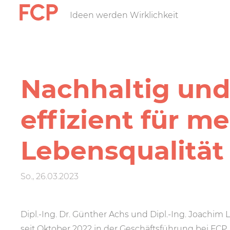
Direkt
Ideen werden Wirklichkeit
FCP
zum
Inhalt
Hauptnavigatio
rotes
Nachhaltig un
Logo
effizient für m
Lebensqualität
So., 26.03.2023
Dipl.-Ing. Dr. Günther Achs und Dipl.-Ing. Joachim 
seit Oktober 2022 in der Geschäftsführung bei FCP,