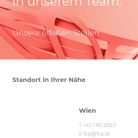
in unserem Team.
Unsere offenen Stellen
Standort in Ihrer Nähe
Wien
T
+43 1 90 292.0
E
fcp@fcp.at