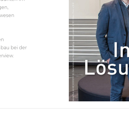
gen,
auwesen
en
nbau bei
der
rview.