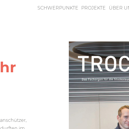
SCHWERPUNKTE
PROJEKTE
ÜBER U
n
d
ehr
Lanschützer,
 durften im