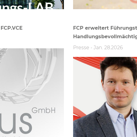
 FCP.VCE
FCP erweitert Führungs­
Handlungs­bevoll­mächti
Presse
-
Jan. 28.2026