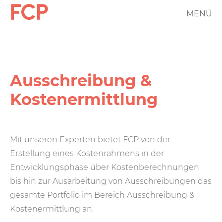
Direkt
MENÜ
FCP
zum
Inhalt
Hauptnavigation
rotes
Logo
Ausschreibung &
Kosten­ermittlung
Mit unseren Experten bietet FCP von der
Erstellung eines Kosten­rahmens in der
Entwicklungs­phase über Kosten­berechnungen
bis hin zur Aus­arbeitung von Ausschreibungen das
gesamte Port­folio im Bereich Ausschreibung &
Kosten­ermittlung an.