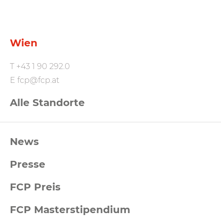
Wien
T
+43 1 90 292.0
E
fcp@fcp.at
Alle Standorte
FCP
News
Footernavigation
Presse
FCP Preis
FCP Masterstipendium