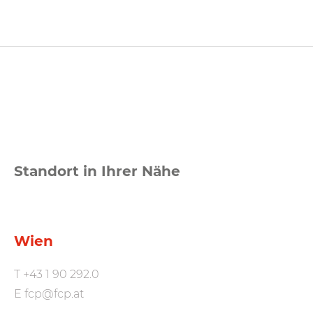
Standort in Ihrer Nähe
Wien
T
+43 1 90 292.0
E
fcp@fcp.at