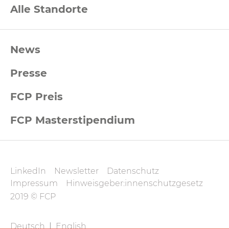
Alle Standorte
FCP
News
Footernavigation
Presse
FCP Preis
FCP Masterstipendium
FCP
LinkedIn
Newsletter
Datenschutz
Datenschutz
Impressum
Hinweisgeber:innenschutzgesetz
und
2019 © FCP
Impressum
FCP
Deutsch
|
English