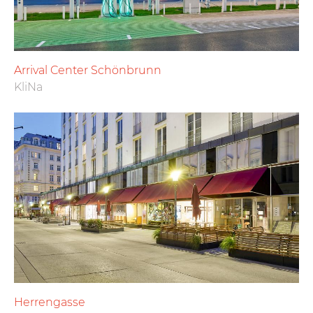
Arrival Center Schönbrunn
KliNa
Herrengasse