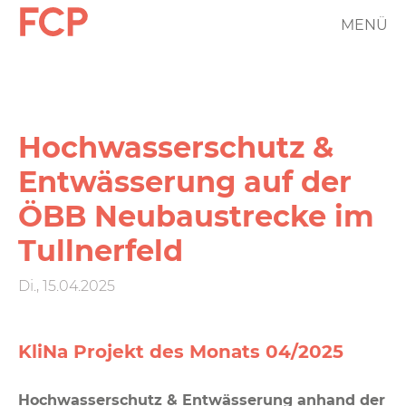
Direkt
MENÜ
FCP
zum
Inhalt
Hauptnavigation
rotes
Logo
Hochwasserschutz &
Entwässerung auf der
ÖBB Neubaustrecke im
Tullnerfeld
Di., 15.04.2025
KliNa Projekt des Monats 04/2025
Hochwasserschutz & Entwässerung anhand der