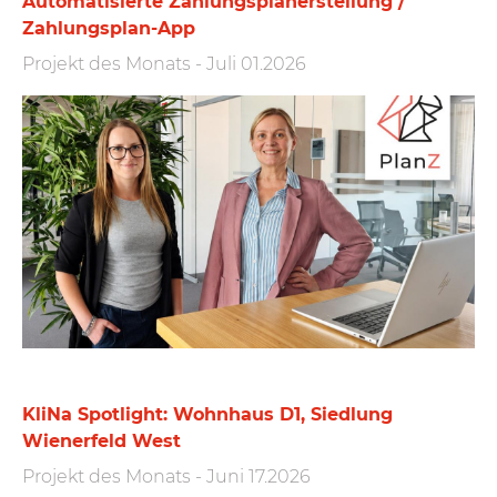
Automatisierte Zahlungs­plan­erstellung /
Zahlungs­plan-App
Projekt des Monats
-
Juli 01.2026
KliNa Spotlight: Wohnhaus D1, Siedlung
Wienerfeld West
Projekt des Monats
-
Juni 17.2026